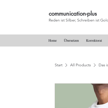
communication-plus
Reden ist Silber, Schreiben ist Gol
Home
Home
Übersetzen
Übersetzen
Korrektorat
Korrektorat
Start
All Products
Das i