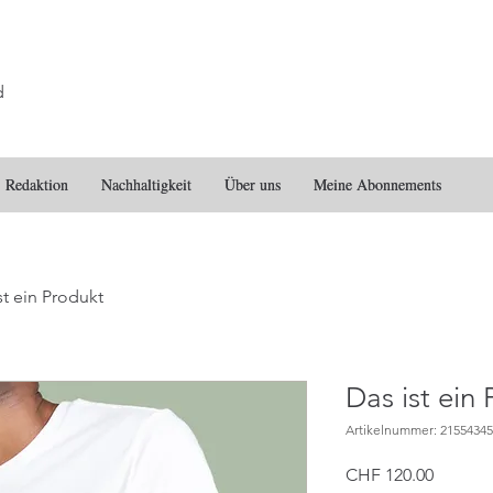
d
Redaktion
Redaktion
Nachhaltigkeit
Nachhaltigkeit
Über uns
Über uns
Meine Abonnements
Meine Abonnements
st ein Produkt
Das ist ein
Artikelnummer: 2155434
Preis
CHF 120.00